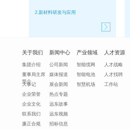
2.新材料研发与应用
关于我们
新闻中心
产业领域
人才资源
集团介绍
公司新闻
智能缆网
人才战略
董事局主席
媒体报道
智能电池
人才找聘
简介
大事记
展会新闻
智慧机场
工作站
企业荣誉
热点专题
企业文化
远东故事
联系我们
远东视频
廉正合规
招标信息