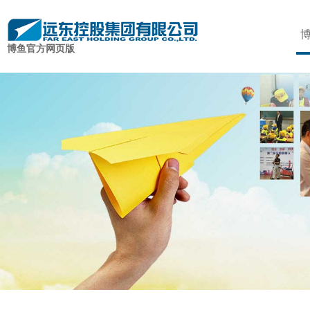
博鱼官方网页版