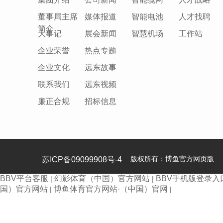
董事局主席
媒体报道
智能电池
人才找聘
简介
大事记
展会新闻
智慧机场
工作站
企业荣誉
热点专题
企业文化
远东故事
联系我们
远东视频
廉正合规
招标信息
版权所有：博鱼官方网页版
苏ICP备09099908号-4
BBV平台客服
幻影体育（中国）官方网站
BBV手机版登录入
|
|
国）官方网站
博鱼体育官方网站·（中国）官网
|
|